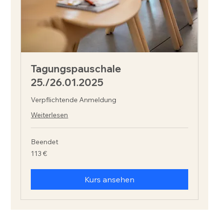
Tagungspauschale
25./26.01.2025
Verpflichtende Anmeldung
Weiterlesen
Beendet
113
113 €
Euro
Kurs ansehen