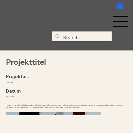
MENÜ
Clivia & Thorsten
Projekttitel
Projektart
Fotografie
Datum
April 2023
Hier kannst du dein Projekt beschreiben. Gib einen kurzen Überblick oder gehe ins Detail darüber, was dich inspiriert hat, wie du vorgegangen bist und informiere deine
Besucher über Wissenswertes. Um Projektbeschreibungen hinzuzufügen, gehe zu „Projekte verwalten“.