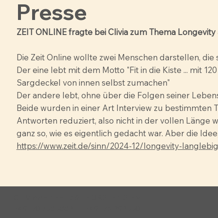
Presse
ZEIT ONLINE fragte bei Clivia zum Thema Longevity 
Die Zeit Online wollte zwei Menschen darstellen, di
Der eine lebt mit dem Motto "Fit in die Kiste ... mit 1
Sargdeckel von innen selbst zumachen"
Der andere lebt, ohne über die Folgen seiner Lebe
Beide wurden in einer Art Interview zu bestimmten T
Antworten reduziert, also nicht in der vollen Länge
ganz so, wie es eigentlich gedacht war. Aber die Idee
https://www.zeit.de/sinn/2024-12/longevity-langleb
CLIVIA AHNFELD & THORSTEN SIEM
+49 170 738 3882 | +49 175 292 3301