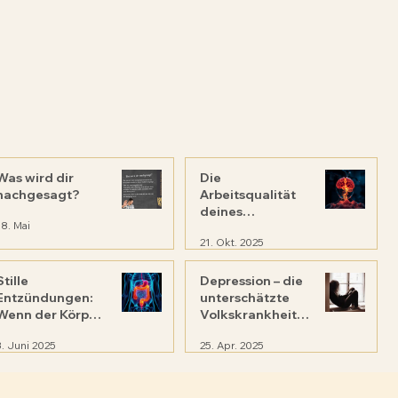
Was wird dir
Die
nachgesagt?
Arbeitsqualität
deines
18. Mai
Mikrobioms
21. Okt. 2025
Stille
Depression – die
Entzündungen:
unterschätzte
Wenn der Körper
Volkskrankheit:
im Verborgenen
Was wir alle tun
3. Juni 2025
25. Apr. 2025
kämpft
können