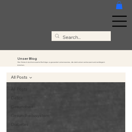
MENÜ
Clivia &
Thorsten
Unser Blog
Hier findest du interessante Beiträge zu gesunder Lebensweise, die dein Leben verbessern und verlängern
könnten.
All Posts
All Posts
Detox
Gesundheit
Gesundheitssystem
Diabetes