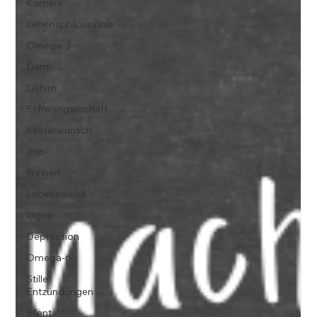
Karriere
Lebensphilosophie
Omega-3
Darm
Gehirn
Schwangerschaft
Kinderwunsch
Job
Freiheit
Lebensweise
Ingver
Depression
Omega-6
Stille
Entzündungen
Silent