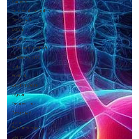
Karriere
Lebensphilosophie
Omega-3
Darm
Gehirn
Schwangerschaft
Kinderwunsch
Job
Freiheit
Lebensweise
Ingver
Depression
Omega-6
Stille
Entzündungen
Silent