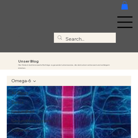
MENÜ
Clivia &
Thorsten
Unser Blog
Hier findest du interessante Beiträge zu gesunder Lebensweise, die dein Leben verbessern und verlängern
könnten.
Omega-6
All Posts
Detox
Gesundheit
Gesundheitssystem
Diabetes