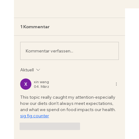
1 Kommentar
Mythos Leinöl
Kommentar verfassen...
Aktuell
xin wang
04. März
This topic really caught my attention-especially 
how our diets don’t always meet expectations, 
and what we spend on food impacts our health. 
sig fig counter
Gefällt mir
Antworten