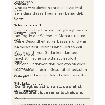
versorgen.
Omega-3
Und es wird sicher nicht das letzte Mal 
Darm
sein, dass dieses Thema hier behandelt 
Gehirn
wird.
Schwangerschaft
Hast du dich schon einmal gefragt, was du 
Kinderwunsch
am Tag, in der Woche, im Monat tust, um 
Job
deine Gesundheit zu verbessern und was 
es dir Wert ist? Nein? Dann wird es Zeit. 
Freiheit
Wenn du dir nun Gedanken darüber 
Lebensweise
machst, mache dir bitte auch sofort 
Ingver
ehrliche Gedanken darüber, was du alles 
Depression
tust, was eher deine Gesundheit belasten 
könnte und wieviel Geld du dafür ausgibst!
Omega-6
Stille Entzündungen
Da fängt es schon an ... du siehst, 
Silent Inflammation
Gesundheit ist eine Entscheidung
Mikrobiom
Du möchtest nicht lesen, sondern lieber 