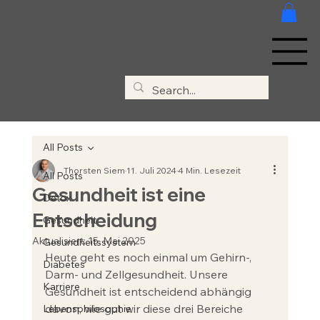
MENÜ
Clivia &
Thorsten
All Posts
Thorsten Siem
11. Juli 2024
4 Min. Lesezeit
All Posts
Gesundheit ist eine
Detox
Entscheidung
Gesundheit
Aktualisiert:
15. Mai 2025
Gesundheitssystem
Heute geht es noch einmal um Gehirn-, 
Diabetes
Darm- und Zellgesundheit. Unsere 
Karriere
Gesundheit ist entscheidend abhängig 
davon, wie gut wir diese drei Bereiche 
Lebensphilosophie