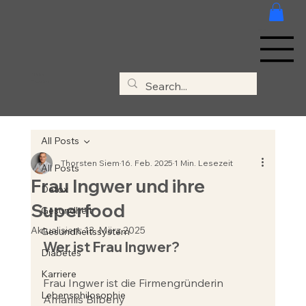
MENÜ
Clivia &
Thorsten
All Posts
Thorsten Siem
16. Feb. 2025
1 Min. Lesezeit
All Posts
Frau Ingwer und ihre
Detox
Superfood
Gesundheit
Aktualisiert:
13. März 2025
Gesundheitssystem
Wer ist Frau Ingwer?
Diabetes
Karriere
Frau Ingwer ist die Firmengründerin 
Lebensphilosophie
Amarilis Bilbeny 