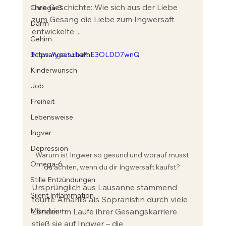
Ihre Geschichte: Wie sich aus der Liebe 
Omega-3
zum Gesang die Liebe zum Ingwersaft 
Darm
entwickelte ... 
Gehirn
Schwangerschaft
https://youtu.be/nE3OLDD7wnQ
Kinderwunsch
Job
Freiheit
Lebensweise
Ingver
Depression
Warum ist Ingwer so gesund und worauf musst 
Omega-6
du achten, wenn du dir Ingwersaft kaufst? 
Stille Entzündungen
Ursprünglich aus Lausanne stammend 
Silent Inflammation
tourte Amarilis als Sopranistin durch viele 
Mikrobiom
Länder. Im Laufe ihrer Gesangskarriere 
stieß sie auf Ingwer – die 